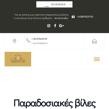
ΕΛΛΗΝΙΚΑ
Για να κάνετε μια κράτηση παρακαλώ καλέστε
(+30) 6978029756
ή για όλους τους άλλους αριθμούς
πατήστε εδώ
(+30) 6978029756
(+30) 6974820410
Παραδοσιακές βίλες