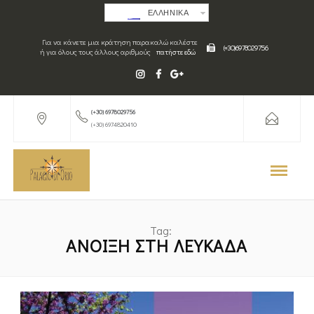
ΕΛΛΗΝΙΚΑ
Για να κάνετε μια κράτηση παρακαλώ καλέστε
(+30) 6978029756
ή για όλους τους άλλους αριθμούς
πατήστε εδώ
(+30) 6978029756
(+30) 6974820410
Tag:
ΆΝΟΙΞΗ ΣΤΗ ΛΕΥΚΆΔΑ