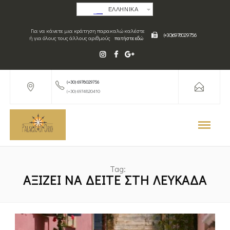
ΕΛΛΗΝΙΚΑ
Για να κάνετε μια κράτηση παρακαλώ καλέστε
(+30) 6978029756
ή για όλους τους άλλους αριθμούς
πατήστε εδώ
(+30) 6978029756
(+30) 6974820410
Tag:
ΑΞΊΖΕΙ ΝΑ ΔΕΊΤΕ ΣΤΗ ΛΕΥΚΆΔΑ