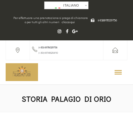
ITALIANO
Per effettuare una prenotazione si prega di chiamare
(+30) 6978029756
o per tutti gli altri numeri
clicca qui
(+30) 6978029756
(+30) 6974820410
STORIA PALAGIO DI ORIO