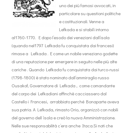
uno dei più famosi avvocati, in
particolare su questioni politiche
e costituzionali. Venne a
Lefkada e si stabilì intorno
al1760-1770. E dopo l’esodo dei veneziani dall’isola
(quando nel1797 Lefkada fu conquistata dai francesi)
rimase a Lefkada . E come un nobile veneziano godette
di una reputazione per emergere in seguito nelle più alte
cariche . Quando Lefkada fu conquistata dai turco-russi
(1798-1800) è stato nominato dall’ammiraglio russo
Ousakof, Governatore di Lefkada , come comandante
del corpo dei Lefkadiani affinchè cacciassero dal
Castello i Francesi, arrabbiato perché Bonaparte aveva
sua patria. A Lefkada, rimasto Orio, organizzò con nobili
del governo dell ‘isola e creò la nuova Amministrazione.
Nelle sue responsabilità c’era anche Itaca.Si noti che