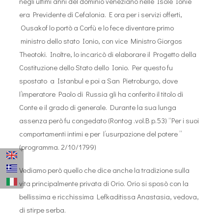
negli ultimi anni del dominio veneziano nelle Isole Ionie
era Previdente di Cefalonia. E ora per i servizi offerti,
Ousakof lo portò a Corfù e lo fece diventare primo
ministro dello stato Ionio, con vice Ministro Giorgos
Theotoki. Inoltre, lo incaricò di elaborare il Progetto della
Costituzione dello Stato dello Ionio. Per questo fu
spostato a Istanbul e poi a San Pietroburgo, dove
l’imperatore Paolo di Russia gli ha conferito il titolo di
Conte e il grado di generale. Durante la sua lunga
assenza però fu congedato (Rontog .vol.B p.53) “Per i suoi
comportamenti intimi e per l’usurpazione del potere ”
(programma. 2/10/1799)
Vediamo però quello che dice anche la tradizione sulla
vita principalmente privata di Orio. Orio si sposò con la
bellissima e ricchissima Lefkaditissa Anastasia, vedova,
di stirpe serba.