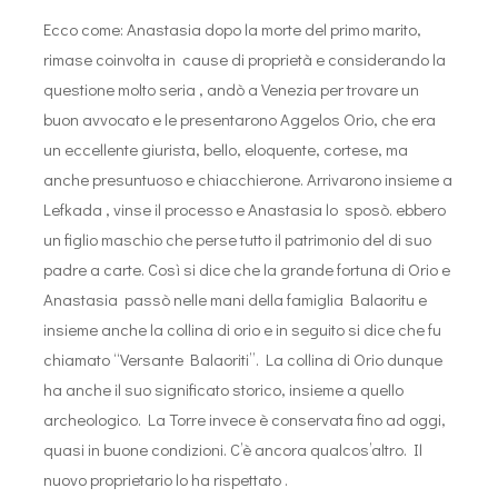
Ecco come: Anastasia dopo la morte del primo marito,
rimase coinvolta in cause di proprietà e considerando la
questione molto seria , andò a Venezia per trovare un
buon avvocato e le presentarono Aggelos Orio, che era
un eccellente giurista, bello, eloquente, cortese, ma
anche presuntuoso e chiacchierone. Arrivarono ​​insieme a
Lefkada , vinse il processo e Anastasia lo sposò. ebbero
un figlio maschio che perse tutto il patrimonio del di suo
padre a carte. Così si dice che la grande fortuna di Orio e
Anastasia passò nelle mani della famiglia Balaoritu e
insieme anche la collina di orio e in seguito si dice che fu
chiamato “Versante Balaoriti”. La collina di Orio dunque
ha anche il suo significato storico, insieme a quello
archeologico. La Torre invece è conservata fino ad oggi,
quasi in buone condizioni. C’è ancora qualcos’altro. Il
nuovo proprietario lo ha rispettato .